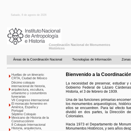
Sabado, 8 de agosto de 2026
Coordinación Nacional de Monumentos
Históricos
Áreas de la Coordinación Nacional
Tecnologías de Información
Zonas
Bienvenido a la Coordinació
Huellas de un itinerario:
CRTA, Ciudad de México
Décimo coloquio
La necesidad de preservar, estudiar y d
internacional de historia,
Gobierno Federal de Lázaro Cárdenas, 
arquitectura, escultura,
Historia, el 3 de febrero de 1939.
urbanismo y costumbres
funerarias
Una de las funciones primarias encomend
VII Congreso internacional
El monacato femenino en
los monumentos arqueológicos, histórico
América, España y
ellos se encuentren. Para tal efecto 
Portugal
dividió en dos partes, la Dirección
Séptimo Coloquio
Coloniales.
Mexicano de Historia de la
Construcciónnn
Hacia 1973 el Departamento de Monumen
8 Coloquio Internacional
Historia, arquitectura,
Monumentos Históricos, y seis años des